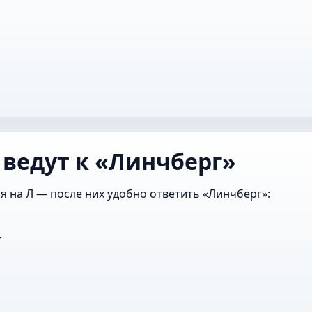
 ведут к «Линчберг»
я на Л — после них удобно ответить «Линчберг»:
г
г