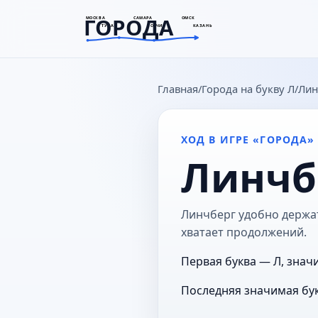
ГОРОДА
МОСКВА
САМАРА
ОМСК
ТУЛА
СОЧИ
КАЗАНЬ
goroda-na.ru
Главная
Города на букву Л
Лин
ХОД В ИГРЕ «ГОРОДА»
Линчб
Линчберг удобно держать
хватает продолжений.
Первая буква — Л, знач
Последняя значимая бук