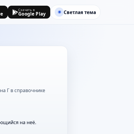
Скачать в
Светлая тема
re
Google Play
 на Г в справочнике
ющийся на неё.