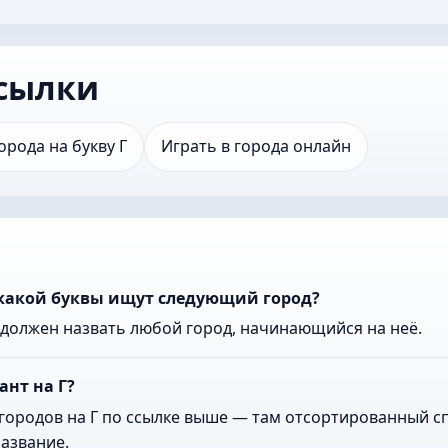
сылки
орода на букву Г
Играть в города онлайн
 какой буквы ищут следующий город?
к должен назвать любой город, начинающийся на неё.
ант на Г?
городов на Г по ссылке выше — там отсортированный сп
азвание.