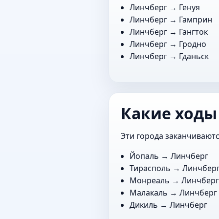
Линчберг →
Генуя
Линчберг →
Гамприн
Линчберг →
Гангток
Линчберг →
Гродно
Линчберг →
Гданьск
Какие ходы
Эти города заканчиваютс
Йопаль
→ Линчберг
Тирасполь
→ Линчбер
Монреаль
→ Линчбер
Малакаль
→ Линчберг
Дикиль
→ Линчберг