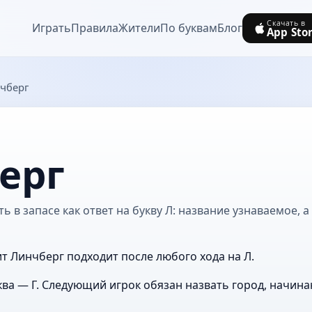
Скачать в
Играть
Правила
Жители
По буквам
Блог
App Sto
чберг
ерг
 в запасе как ответ на букву Л: название узнаваемое, а
ит Линчберг подходит после любого хода на Л.
ва — Г. Следующий игрок обязан назвать город, начина