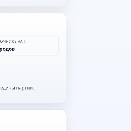
ВОЧНИКЕ НА Г
ородов
редины партии.