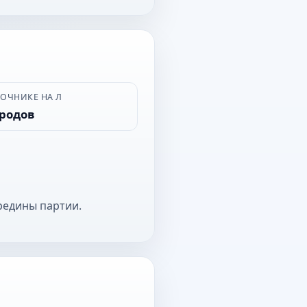
ВОЧНИКЕ НА Л
ородов
редины партии.