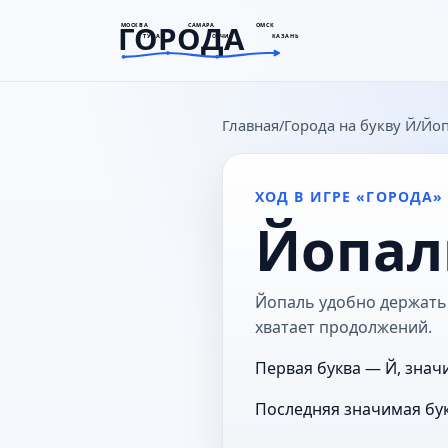
ГОРОДА
МОСКВА
САМАРА
ОМСК
ТУЛА
СОЧИ
КАЗАНЬ
goroda-na.ru
Главная
Города на букву Й
Йо
ХОД В ИГРЕ «ГОРОДА»
Йопал
Йопаль удобно держать в
хватает продолжений.
Первая буква — Й, знач
Последняя значимая бук