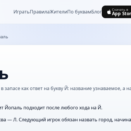
Скачать в
Играть
Правила
Жители
По буквам
Блог
App Sto
паль
ь
 запасе как ответ на букву Й: название узнаваемое, а н
ит Йопаль подходит после любого хода на Й.
ва — Л. Следующий игрок обязан назвать город, начин