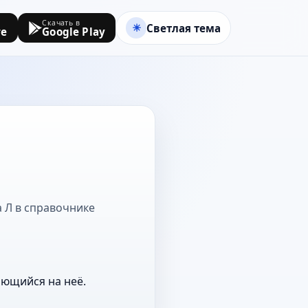
Скачать в
Светлая тема
re
Google Play
а Л в справочнике
ающийся на неё.