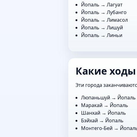
Йопаль →
Лагуат
Йопаль →
Лубанго
Йопаль →
Лимасол
Йопаль →
Лишуй
Йопаль →
Линьи
Какие ходы
Эти города заканчиваютс
Люпаньшуй
→ Йопаль
Маракай
→ Йопаль
Шанхай
→ Йопаль
Бэйхай
→ Йопаль
Монтего-Бей
→ Йопал