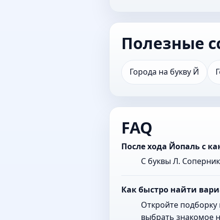
Полезные с
Города на букву Й
Г
FAQ
После хода Йопаль с к
С буквы Л. Соперни
Как быстро найти вари
Откройте подборку 
выбрать знакомое н