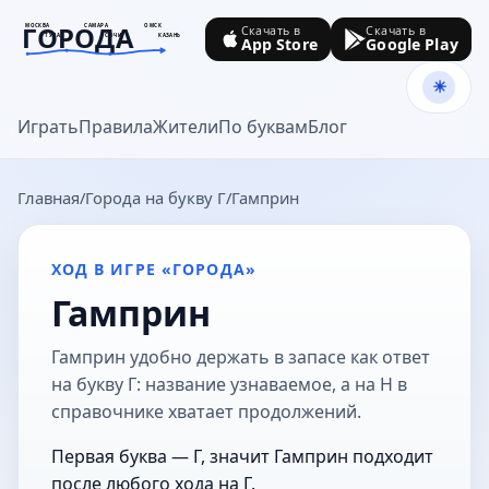
ГОРОДА
МОСКВА
САМАРА
ОМСК
Скачать в
Скачать в
ТУЛА
СОЧИ
КАЗАНЬ
App Store
Google Play
goroda-na.ru
Играть
Правила
Жители
По буквам
Блог
Главная
Города на букву Г
Гамприн
ХОД В ИГРЕ «ГОРОДА»
Гамприн
Гамприн удобно держать в запасе как ответ
на букву Г: название узнаваемое, а на Н в
справочнике хватает продолжений.
Первая буква — Г, значит Гамприн подходит
после любого хода на Г.