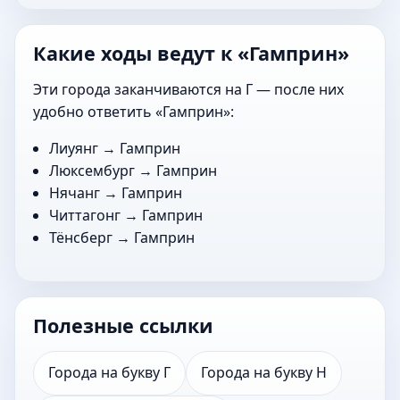
Какие ходы ведут к «Гамприн»
Эти города заканчиваются на Г — после них
удобно ответить «Гамприн»:
Лиуянг
→ Гамприн
Люксембург
→ Гамприн
Нячанг
→ Гамприн
Читтагонг
→ Гамприн
Тёнсберг
→ Гамприн
Полезные ссылки
Города на букву Г
Города на букву Н