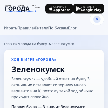
ГОРОДА
МОСКВА
САМАРА
ОМСК
Скачать в
Скачать в
ТУЛА
СОЧИ
КАЗАНЬ
App Store
Google Play
goroda-na.ru
Играть
Правила
Жители
По буквам
Блог
Главная
Города на букву З
Зеленокумск
ХОД В ИГРЕ «ГОРОДА»
Зеленокумск
Зеленокумск — удобный ответ на букву З:
окончание оставляет сопернику много
вариантов на К, поэтому такой ход обычно
проходит спокойно.
Первая буква — З, значит Зеленокумск