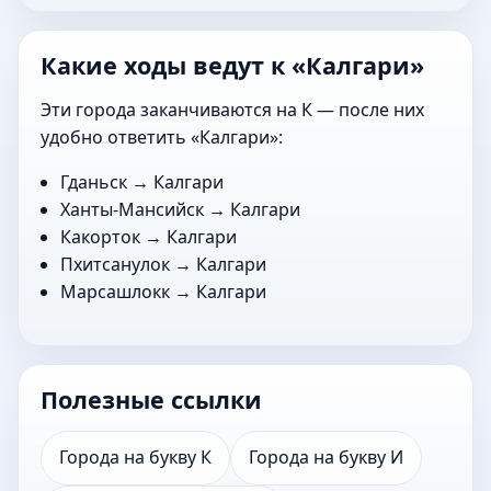
Какие ходы ведут к «Калгари»
Эти города заканчиваются на К — после них
удобно ответить «Калгари»:
Гданьск
→ Калгари
Ханты-Мансийск
→ Калгари
Какорток
→ Калгари
Пхитсанулок
→ Калгари
Марсашлокк
→ Калгари
Полезные ссылки
Города на букву К
Города на букву И