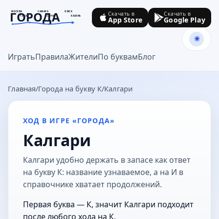
ГОРОДА
МОСКВА
САМАРА
ОМСК
Скачать в
Скачать в
ТУЛА
СОЧИ
КАЗАНЬ
App Store
Google Play
goroda-na.ru
Играть
Правила
Жители
По буквам
Блог
Главная
Города на букву К
Калгари
ХОД В ИГРЕ «ГОРОДА»
Калгари
Калгари удобно держать в запасе как ответ
на букву К: название узнаваемое, а на И в
справочнике хватает продолжений.
Первая буква — К, значит Калгари подходит
после любого хода на К.