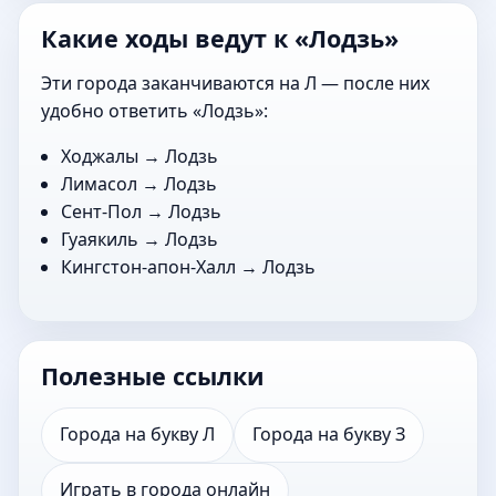
Какие ходы ведут к «Лодзь»
Эти города заканчиваются на Л — после них
удобно ответить «Лодзь»:
Ходжалы
→ Лодзь
Лимасол
→ Лодзь
Сент-Пол
→ Лодзь
Гуаякиль
→ Лодзь
Кингстон-апон-Халл
→ Лодзь
Полезные ссылки
Города на букву Л
Города на букву З
Играть в города онлайн