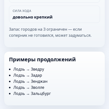
СИЛА ХОДА
довольно крепкий
Запас городов на З ограничен — если
соперник не готовился, может задуматься.
Примеры продолжений
Лодзь →
Зведру
Лодзь →
Задар
Лодзь →
Зенджан
Лодзь →
Зволле
Лодзь →
Зальцбург