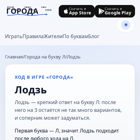
ГОРОДА
МОСКВА
САМАРА
ОМСК
Скачать в
Скачать в
ТУЛА
СОЧИ
КАЗАНЬ
App Store
Google Play
goroda-na.ru
Играть
Правила
Жители
По буквам
Блог
Главная
Города на букву Л
Лодзь
ХОД В ИГРЕ «ГОРОДА»
Лодзь
Лодзь — крепкий ответ на букву Л: после
него на З остаётся не так много вариантов,
и соперник может задуматься.
Первая буква — Л, значит Лодзь подходит
после любого хода на Л.