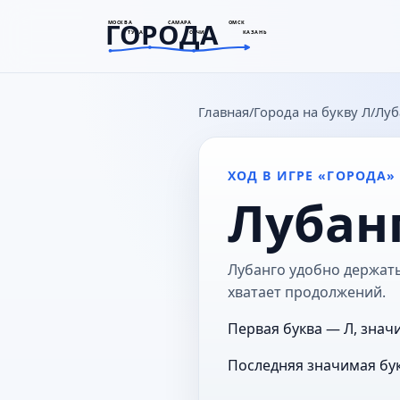
ГОРОДА
МОСКВА
САМАРА
ОМСК
ТУЛА
СОЧИ
КАЗАНЬ
goroda-na.ru
Главная
Города на букву Л
Луб
ХОД В ИГРЕ «ГОРОДА»
Лубан
Лубанго удобно держать 
хватает продолжений.
Первая буква — Л, знач
Последняя значимая бук