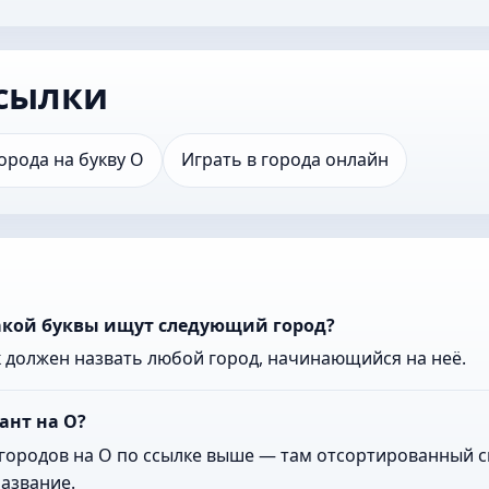
сылки
орода на букву О
Играть в города онлайн
какой буквы ищут следующий город?
к должен назвать любой город, начинающийся на неё.
ант на О?
городов на О по ссылке выше — там отсортированный сп
азвание.