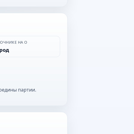
ВОЧНИКЕ НА О
ород
редины партии.