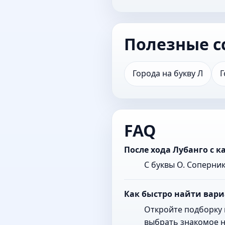
Полезные с
Города на букву Л
Г
FAQ
После хода Лубанго с 
С буквы О. Соперни
Как быстро найти вари
Откройте подборку 
выбрать знакомое н