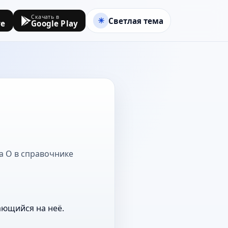
Скачать в
Светлая тема
re
Google Play
на О в справочнике
ающийся на неё.