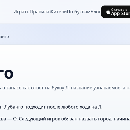
Скачать в
Играть
Правила
Жители
По буквам
Блог
App Sto
анго
го
в запасе как ответ на букву Л: название узнаваемое, а 
ит Лубанго подходит после любого хода на Л.
ва — О. Следующий игрок обязан назвать город, начин