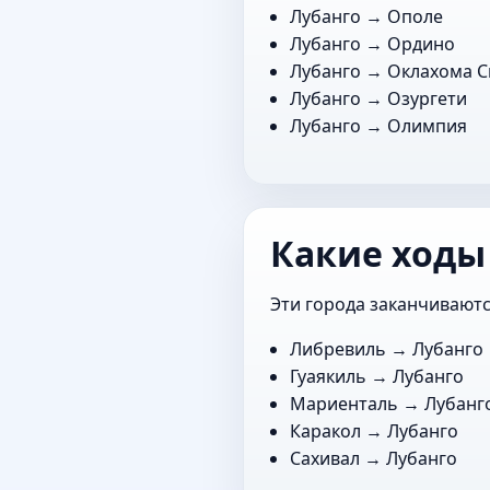
Лубанго →
Ополе
Лубанго →
Ордино
Лубанго →
Оклахома С
Лубанго →
Озургети
Лубанго →
Олимпия
Какие ходы
Эти города заканчиваютс
Либревиль
→ Лубанго
Гуаякиль
→ Лубанго
Мариенталь
→ Лубанг
Каракол
→ Лубанго
Сахивал
→ Лубанго