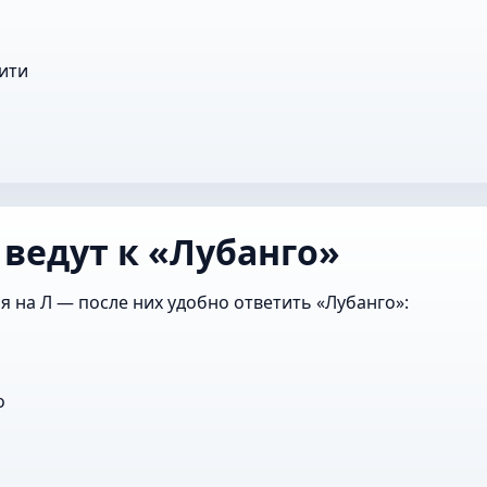
ити
 ведут к «Лубанго»
я на Л — после них удобно ответить «Лубанго»:
о