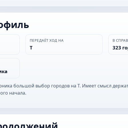
рофиль
ПЕРЕДАЁТ ХОД НА
В СПРА
Т
323 г
ика
ерника большой выбор городов на Т. Имеет смысл держат
ого начала.
родолжений