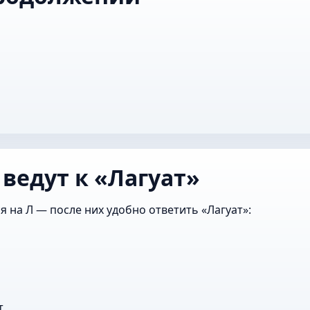
ведут к «Лагуат»
я на Л — после них удобно ответить «Лагуат»:
т