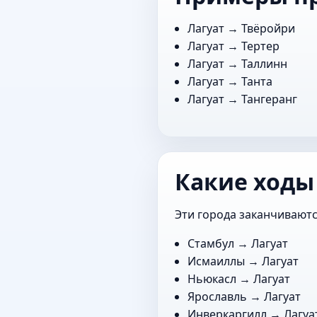
Лагуат →
Твёройри
Лагуат →
Тертер
Лагуат →
Таллинн
Лагуат →
Танта
Лагуат →
Тангеранг
Какие ходы 
Эти города заканчиваютс
Стамбул
→ Лагуат
Исмаиллы
→ Лагуат
Ньюкасл
→ Лагуат
Ярославль
→ Лагуат
Инверкаргилл
→ Лагуа