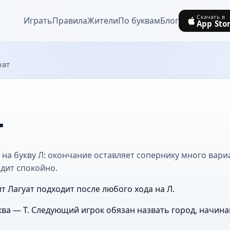
Скачать в
Играть
Правила
Жители
По буквам
Блог
App Sto
уат
т
 на букву Л: окончание оставляет сопернику много вариа
дит спокойно.
т Лагуат подходит после любого хода на Л.
ва — Т. Следующий игрок обязан назвать город, начин