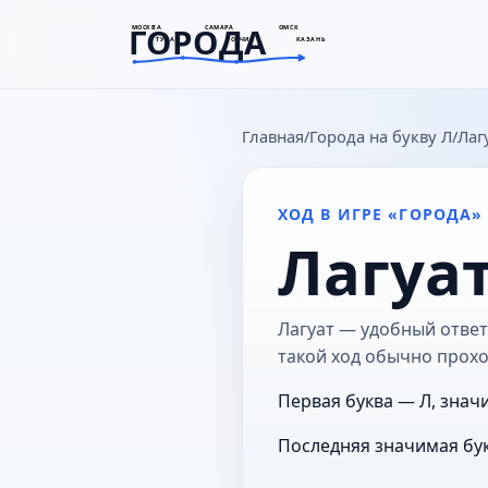
ГОРОДА
МОСКВА
САМАРА
ОМСК
ТУЛА
СОЧИ
КАЗАНЬ
goroda-na.ru
Главная
Города на букву Л
Лаг
ХОД В ИГРЕ «ГОРОДА»
Лагуа
Лагуат — удобный ответ
такой ход обычно прохо
Первая буква — Л, значи
Последняя значимая бук