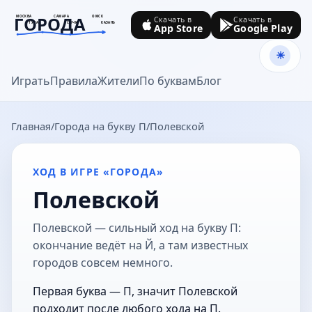
ГОРОДА
МОСКВА
САМАРА
ОМСК
Скачать в
Скачать в
ТУЛА
СОЧИ
КАЗАНЬ
App Store
Google Play
goroda-na.ru
Играть
Правила
Жители
По буквам
Блог
Главная
Города на букву П
Полевской
ХОД В ИГРЕ «ГОРОДА»
Полевской
Полевской — сильный ход на букву П:
окончание ведёт на Й, а там известных
городов совсем немного.
Первая буква — П, значит Полевской
подходит после любого хода на П.