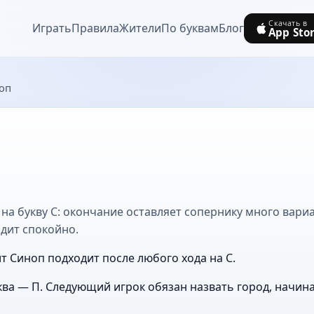
Скачать в
Играть
Правила
Жители
По буквам
Блог
App Sto
оп
на букву С: окончание оставляет сопернику много вариа
дит спокойно.
ит Синоп подходит после любого хода на С.
ва — П. Следующий игрок обязан назвать город, начин