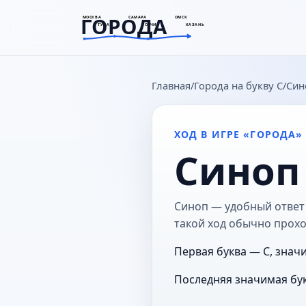
ГОРОДА
МОСКВА
САМАРА
ОМСК
ТУЛА
СОЧИ
КАЗАНЬ
goroda-na.ru
Главная
Города на букву С
Син
ХОД В ИГРЕ «ГОРОДА»
Синоп
Синоп — удобный ответ 
такой ход обычно прохо
Первая буква — С, знач
Последняя значимая бук