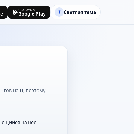
Скачать в
Светлая тема
re
Google Play
нтов на П, поэтому
ающийся на неё.