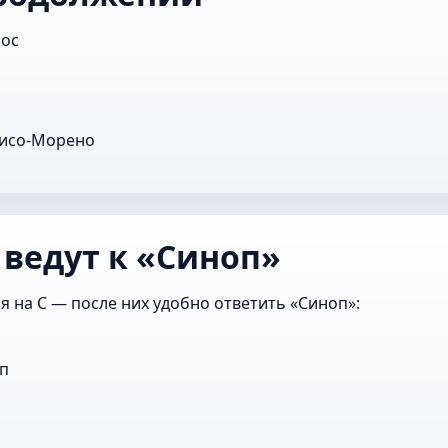
иос
рисо-Морено
 ведут к «Синоп»
я на С — после них удобно ответить «Синоп»:
п