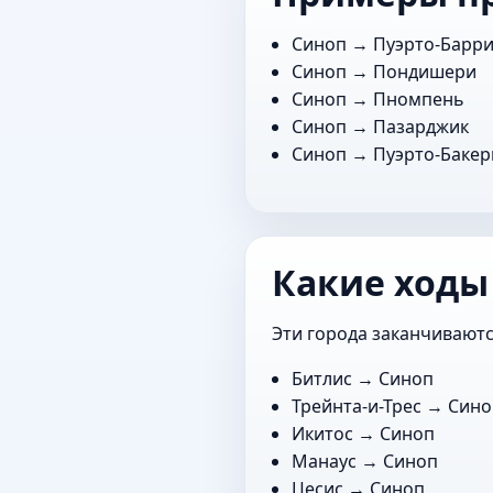
Синоп →
Пуэрто-Барр
Синоп →
Пондишери
Синоп →
Пномпень
Синоп →
Пазарджик
Синоп →
Пуэрто-Баке
Какие ходы
Эти города заканчиваютс
Битлис
→ Синоп
Трейнта-и-Трес
→ Сино
Икитос
→ Синоп
Манаус
→ Синоп
Цесис
→ Синоп