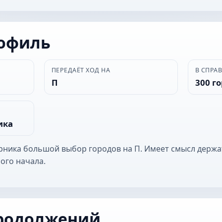
рофиль
ПЕРЕДАЁТ ХОД НА
В СПРА
П
300 г
ика
ерника большой выбор городов на П. Имеет смысл держа
ого начала.
родолжений