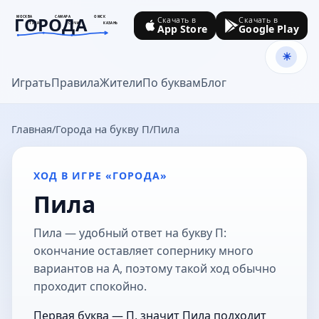
ГОРОДА
МОСКВА
САМАРА
ОМСК
Скачать в
Скачать в
ТУЛА
СОЧИ
КАЗАНЬ
App Store
Google Play
goroda-na.ru
Играть
Правила
Жители
По буквам
Блог
Главная
Города на букву П
Пила
ХОД В ИГРЕ «ГОРОДА»
Пила
Пила — удобный ответ на букву П:
окончание оставляет сопернику много
вариантов на А, поэтому такой ход обычно
проходит спокойно.
Первая буква — П, значит Пила подходит