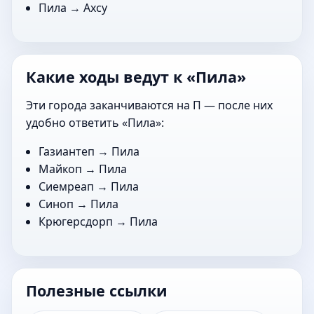
Пила →
Ахсу
Какие ходы ведут к «Пила»
Эти города заканчиваются на П — после них
удобно ответить «Пила»:
Газиантеп
→ Пила
Майкоп
→ Пила
Сиемреап
→ Пила
Синоп
→ Пила
Крюгерсдорп
→ Пила
Полезные ссылки