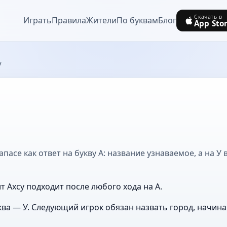
Скачать в
Играть
Правила
Жители
По буквам
Блог
App Sto
у
апасе как ответ на букву А: название узнаваемое, а на У
т Ахсу подходит после любого хода на А.
ва — У. Следующий игрок обязан назвать город, начин