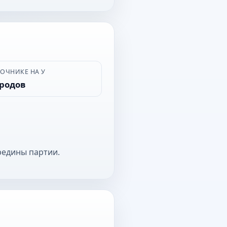
ВОЧНИКЕ НА У
ородов
редины партии.