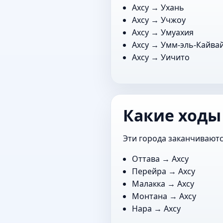
Ахсу →
Ухань
Ахсу →
Учжоу
Ахсу →
Умуахия
Ахсу →
Умм-эль-Кайва
Ахсу →
Уичито
Какие ходы 
Эти города заканчиваютс
Оттава
→ Ахсу
Перейра
→ Ахсу
Малакка
→ Ахсу
Монтана
→ Ахсу
Нара
→ Ахсу