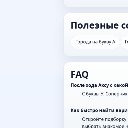
Полезные с
Города на букву А
Г
FAQ
После хода Ахсу с как
С буквы У. Соперни
Как быстро найти вари
Откройте подборку 
выбрать знакомое н