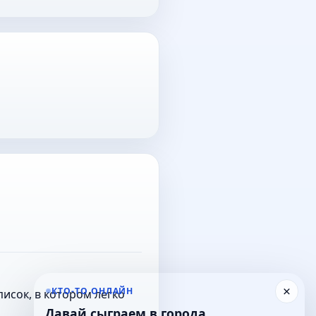
×
КТО-ТО ОНЛАЙН
исок, в котором легко
Давай сыграем в города