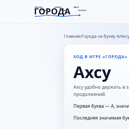
ГОРОДА
МОСКВА
САМАРА
ОМСК
ТУЛА
СОЧИ
КАЗАНЬ
goroda-na.ru
Главная
Города на букву А
Ахс
ХОД В ИГРЕ «ГОРОДА»
Ахсу
Ахсу удобно держать в з
продолжений.
Первая буква — А, значи
Последняя значимая бук