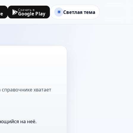
Скачать в
Светлая тема
re
Google Play
 в справочнике хватает
ающийся на неё.