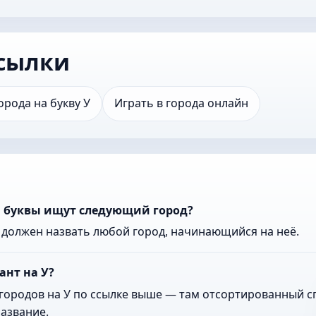
сылки
орода на букву У
Играть в города онлайн
ой буквы ищут следующий город?
к должен назвать любой город, начинающийся на неё.
ант на У?
городов на У по ссылке выше — там отсортированный сп
азвание.