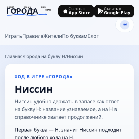
ГОРОДА
МОСКВА
САМАРА
ОМСК
Скачать в
Скачать в
ТУЛА
СОЧИ
КАЗАНЬ
App Store
Google Play
goroda-na.ru
Играть
Правила
Жители
По буквам
Блог
Главная
Города на букву Н
Ниссин
ХОД В ИГРЕ «ГОРОДА»
Ниссин
Ниссин удобно держать в запасе как ответ
на букву Н: название узнаваемое, а на Н в
справочнике хватает продолжений.
Первая буква — Н, значит Ниссин подходит
после любого хода на Н.