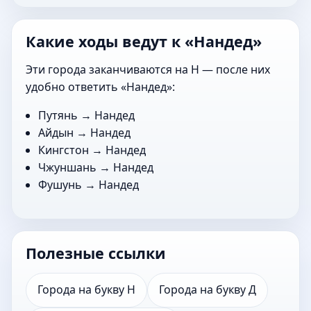
Какие ходы ведут к «Нандед»
Эти города заканчиваются на Н — после них
удобно ответить «Нандед»:
Путянь
→ Нандед
Айдын
→ Нандед
Кингстон
→ Нандед
Чжуншань
→ Нандед
Фушунь
→ Нандед
Полезные ссылки
Города на букву Н
Города на букву Д