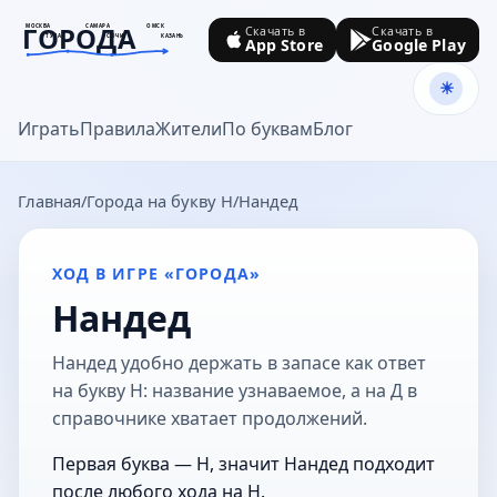
ГОРОДА
МОСКВА
САМАРА
ОМСК
Скачать в
Скачать в
ТУЛА
СОЧИ
КАЗАНЬ
App Store
Google Play
goroda-na.ru
Играть
Правила
Жители
По буквам
Блог
Главная
Города на букву Н
Нандед
ХОД В ИГРЕ «ГОРОДА»
Нандед
Нандед удобно держать в запасе как ответ
на букву Н: название узнаваемое, а на Д в
справочнике хватает продолжений.
Первая буква — Н, значит Нандед подходит
после любого хода на Н.