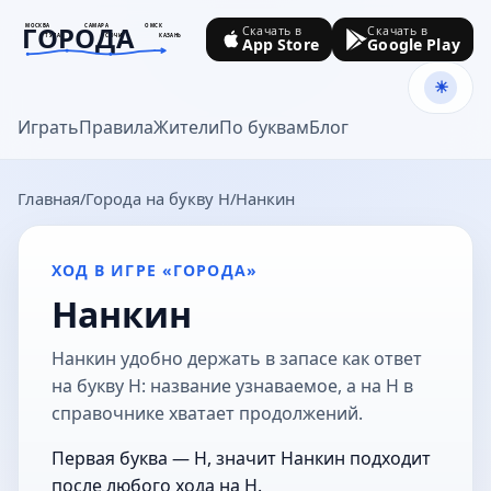
ГОРОДА
МОСКВА
САМАРА
ОМСК
Скачать в
Скачать в
ТУЛА
СОЧИ
КАЗАНЬ
App Store
Google Play
goroda-na.ru
Играть
Правила
Жители
По буквам
Блог
Главная
Города на букву Н
Нанкин
ХОД В ИГРЕ «ГОРОДА»
Нанкин
Нанкин удобно держать в запасе как ответ
на букву Н: название узнаваемое, а на Н в
справочнике хватает продолжений.
Первая буква — Н, значит Нанкин подходит
после любого хода на Н.