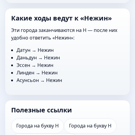
Какие ходы ведут к «Нежин»
Эти города заканчиваются на Н — после них
удобно ответить «Нежин»:
Датун
→ Нежин
Даньдун
→ Нежин
Эссен
→ Нежин
Линден
→ Нежин
Асунсьон
→ Нежин
Полезные ссылки
Города на букву Н
Города на букву Н