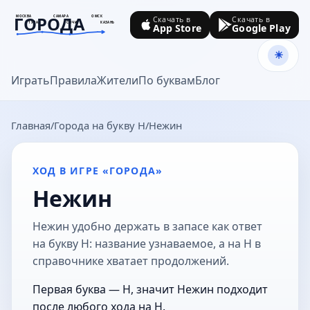
ГОРОДА
МОСКВА
САМАРА
ОМСК
Скачать в
Скачать в
ТУЛА
СОЧИ
КАЗАНЬ
App Store
Google Play
goroda-na.ru
Играть
Правила
Жители
По буквам
Блог
Главная
Города на букву Н
Нежин
ХОД В ИГРЕ «ГОРОДА»
Нежин
Нежин удобно держать в запасе как ответ
на букву Н: название узнаваемое, а на Н в
справочнике хватает продолжений.
Первая буква — Н, значит Нежин подходит
после любого хода на Н.