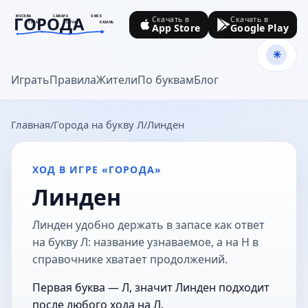
ГОРОДА
МОСКВА
САМАРА
ОМСК
Скачать в
Скачать в
ТУЛА
СОЧИ
КАЗАНЬ
App Store
Google Play
goroda-na.ru
Играть
Правила
Жители
По буквам
Блог
Главная
Города на букву Л
Линден
ХОД В ИГРЕ «ГОРОДА»
Линден
Линден удобно держать в запасе как ответ
на букву Л: название узнаваемое, а на Н в
справочнике хватает продолжений.
Первая буква — Л, значит Линден подходит
после любого хода на Л.