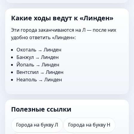
Какие ходы ведут к «Линден»
Эти города заканчиваются на Л — после них
удобно ответить «Линден»:
Окоталь
→ Линден
Банжул
→ Линден
Йопаль
→ Линден
Вентспил
→ Линден
Неаполь
→ Линден
Полезные ссылки
Города на букву Л
Города на букву Н