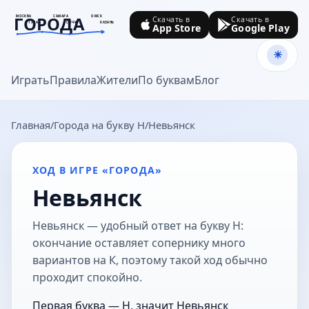
ГОРОДА
МОСКВА
САМАРА
ОМСК
Скачать в
Скачать в
ТУЛА
СОЧИ
КАЗАНЬ
App Store
Google Play
goroda-na.ru
Играть
Правила
Жители
По буквам
Блог
Главная
Города на букву Н
Невьянск
ХОД В ИГРЕ «ГОРОДА»
Невьянск
Невьянск — удобный ответ на букву Н:
окончание оставляет сопернику много
вариантов на К, поэтому такой ход обычно
проходит спокойно.
Первая буква — Н, значит Невьянск