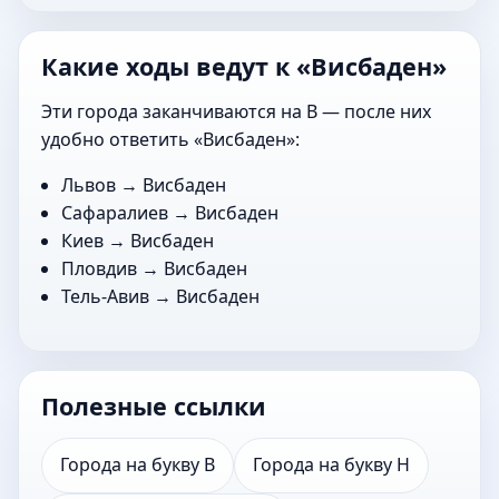
Какие ходы ведут к «Висбаден»
Эти города заканчиваются на В — после них
удобно ответить «Висбаден»:
Львов
→ Висбаден
Сафаралиев
→ Висбаден
Киев
→ Висбаден
Пловдив
→ Висбаден
Тель-Авив
→ Висбаден
Полезные ссылки
Города на букву В
Города на букву Н