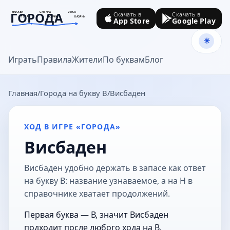
ГОРОДА
МОСКВА
САМАРА
ОМСК
Скачать в
Скачать в
ТУЛА
СОЧИ
КАЗАНЬ
App Store
Google Play
goroda-na.ru
Играть
Правила
Жители
По буквам
Блог
Главная
Города на букву В
Висбаден
ХОД В ИГРЕ «ГОРОДА»
Висбаден
Висбаден удобно держать в запасе как ответ
на букву В: название узнаваемое, а на Н в
справочнике хватает продолжений.
Первая буква — В, значит Висбаден
подходит после любого хода на В.