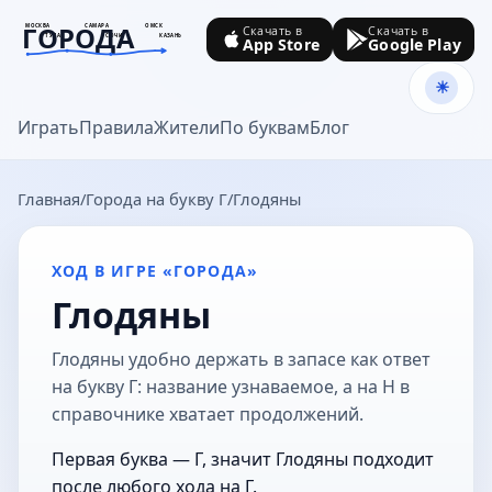
ГОРОДА
МОСКВА
САМАРА
ОМСК
Скачать в
Скачать в
ТУЛА
СОЧИ
КАЗАНЬ
App Store
Google Play
goroda-na.ru
Играть
Правила
Жители
По буквам
Блог
Главная
Города на букву Г
Глодяны
ХОД В ИГРЕ «ГОРОДА»
Глодяны
Глодяны удобно держать в запасе как ответ
на букву Г: название узнаваемое, а на Н в
справочнике хватает продолжений.
Первая буква — Г, значит Глодяны подходит
после любого хода на Г.