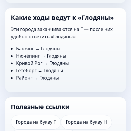
Какие ходы ведут к «Глодяны»
Эти города заканчиваются на Г — после них
удобно ответить «Глодяны»:
Бакзянг
→ Глодяны
Нючёпинг
→ Глодяны
Кривой Рог
→ Глодяны
Гётеборг
→ Глодяны
Районг
→ Глодяны
Полезные ссылки
Города на букву Г
Города на букву Н