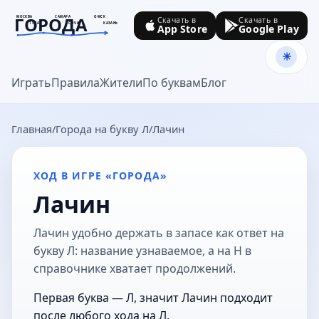
ГОРОДА
МОСКВА
САМАРА
ОМСК
Скачать в
Скачать в
ТУЛА
СОЧИ
КАЗАНЬ
App Store
Google Play
goroda-na.ru
Играть
Правила
Жители
По буквам
Блог
Главная
Города на букву Л
Лачин
ХОД В ИГРЕ «ГОРОДА»
Лачин
Лачин удобно держать в запасе как ответ на
букву Л: название узнаваемое, а на Н в
справочнике хватает продолжений.
Первая буква — Л, значит Лачин подходит
после любого хода на Л.