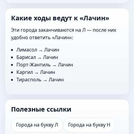
Какие ходы ведут к «Лачин»
Эти города заканчиваются на Л — после них
удобно ответить «Лачин»:
Лимасол
→ Лачин
Барисал
→ Лачин
Порт-Жантиль
→ Лачин
Каргил
→ Лачин
Тирасполь
→ Лачин
Полезные ссылки
Города на букву Л
Города на букву Н