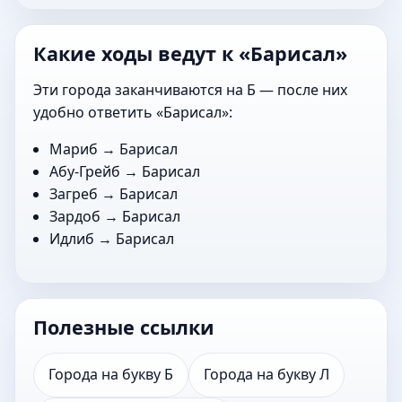
Какие ходы ведут к «Барисал»
Эти города заканчиваются на Б — после них
удобно ответить «Барисал»:
Мариб
→ Барисал
Абу-Грейб
→ Барисал
Загреб
→ Барисал
Зардоб
→ Барисал
Идлиб
→ Барисал
Полезные ссылки
Города на букву Б
Города на букву Л