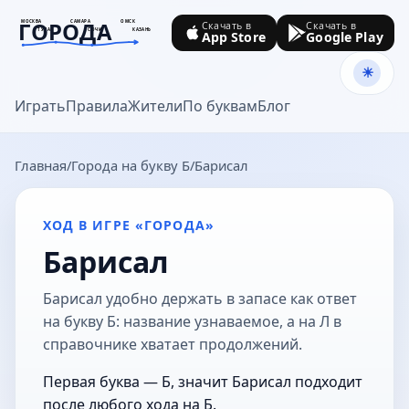
ГОРОДА
МОСКВА
САМАРА
ОМСК
Скачать в
Скачать в
ТУЛА
СОЧИ
КАЗАНЬ
App Store
Google Play
goroda-na.ru
Играть
Правила
Жители
По буквам
Блог
Главная
Города на букву Б
Барисал
ХОД В ИГРЕ «ГОРОДА»
Барисал
Барисал удобно держать в запасе как ответ
на букву Б: название узнаваемое, а на Л в
справочнике хватает продолжений.
Первая буква — Б, значит Барисал подходит
после любого хода на Б.