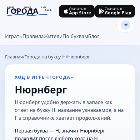
ГОРОДА
МОСКВА
САМАРА
ОМСК
Скачать в
Скачать в
ТУЛА
СОЧИ
КАЗАНЬ
App Store
Google Play
goroda-na.ru
Играть
Правила
Жители
По буквам
Блог
Главная
Города на букву Н
Нюрнберг
ХОД В ИГРЕ «ГОРОДА»
Нюрнберг
Нюрнберг удобно держать в запасе как
ответ на букву Н: название узнаваемое, а на
Г в справочнике хватает продолжений.
Первая буква — Н, значит Нюрнберг
подходит после любого хода на Н.