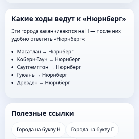
Какие ходы ведут к «Нюрнберг»
Эти города заканчиваются на Н — после них
удобно ответить «Нюрнберг»:
Масатлан
→ Нюрнберг
Коберн-Таун
→ Нюрнберг
Саутгемптон
→ Нюрнберг
Гуюань
→ Нюрнберг
Дрезден
→ Нюрнберг
Полезные ссылки
Города на букву Н
Города на букву Г