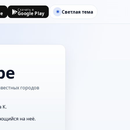
Скачать в
Светлая тема
re
Google Play
ре
известных городов
 К.
ающийся на неё.