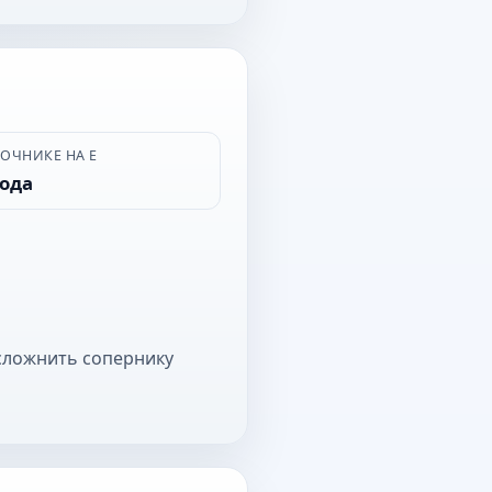
ВОЧНИКЕ НА Е
рода
усложнить сопернику