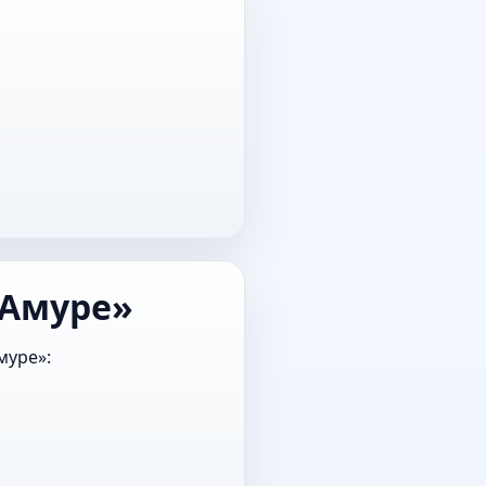
-Амуре»
муре»: