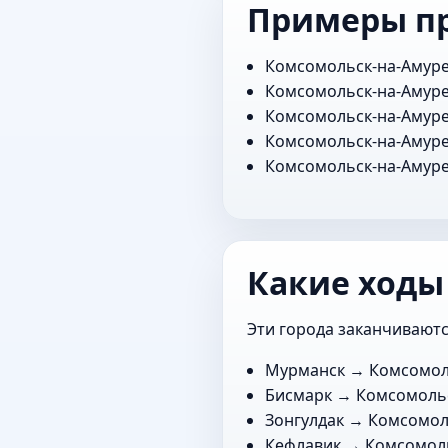
Примеры п
Комсомольск-на-Амур
Комсомольск-на-Амур
Комсомольск-на-Амур
Комсомольск-на-Амур
Комсомольск-на-Амур
Какие ходы
Эти города заканчиваютс
Мурманск
→ Комсомол
Бисмарк
→ Комсомольс
Зонгулдак
→ Комсомол
Кефлавик
→ Комсомоль