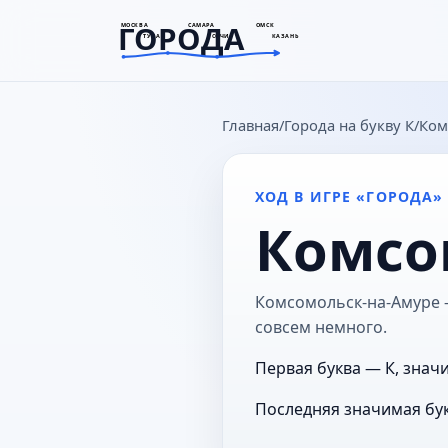
ГОРОДА
МОСКВА
САМАРА
ОМСК
ТУЛА
СОЧИ
КАЗАНЬ
goroda-na.ru
Главная
Города на букву К
Ком
ХОД В ИГРЕ «ГОРОДА»
Комсо
Комсомольск-на-Амуре —
совсем немного.
Первая буква — К, знач
Последняя значимая бук