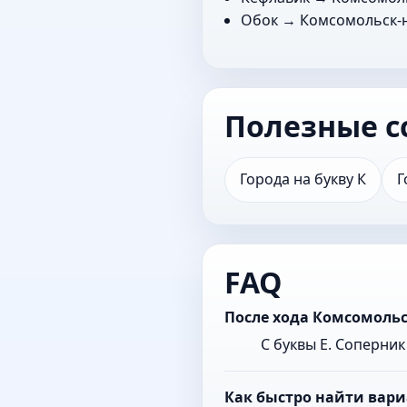
Обок
→ Комсомольск-
Полезные с
Города на букву К
Г
FAQ
После хода Комсомольс
С буквы Е. Соперни
Как быстро найти вари