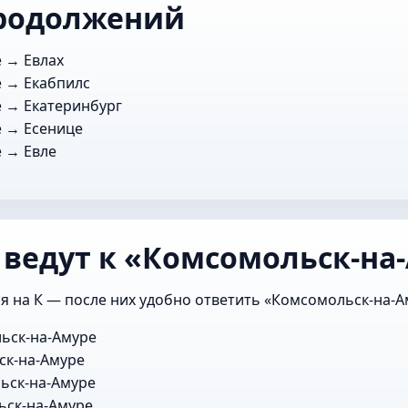
родолжений
е →
Евлах
е →
Екабпилс
е →
Екатеринбург
е →
Есенице
е →
Евле
 ведут к «Комсомольск-на
я на К — после них удобно ответить «Комсомольск-на-А
ьск-на-Амуре
к-на-Амуре
ьск-на-Амуре
ск-на-Амуре