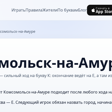
Скачать в
Играть
Правила
Жители
По буквам
Блог
App Sto
сомольск-на-Амуре
мольск-на-Аму
 сильный ход на букву К: окончание ведёт на Е, а там 
ит Комсомольск-на-Амуре подходит после любого хода на
ва — Е. Следующий игрок обязан назвать город, начин