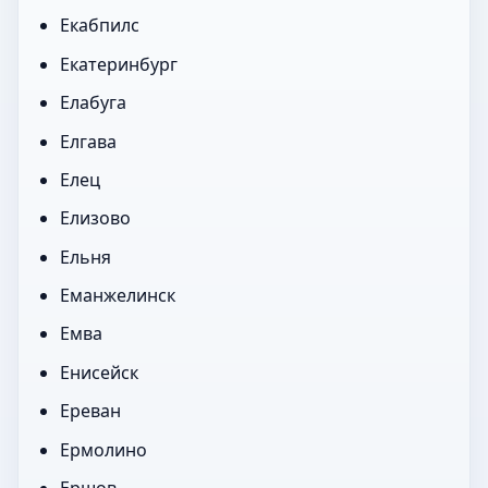
Екабпилс
Екатеринбург
Елабуга
Елгава
Елец
Елизово
Ельня
Еманжелинск
Емва
Енисейск
Ереван
Ермолино