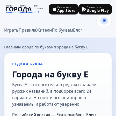
ГОРОДА
МОСКВА
САМАРА
ОМСК
Скачать в
Скачать в
ТУЛА
СОЧИ
КАЗАНЬ
App Store
Google Play
goroda-na.ru
Играть
Правила
Жители
По буквам
Блог
Главная
Города по буквам
Города на букву Е
РЕДКАЯ БУКВА
Города на букву Е
Буква Е — относительно редкая в начале
русских названий, в подборке всего 24
варианта. Но почти все они хорошо
узнаваемы и работают уверенно.
Российский костяк — Екатеринбург, Елец,