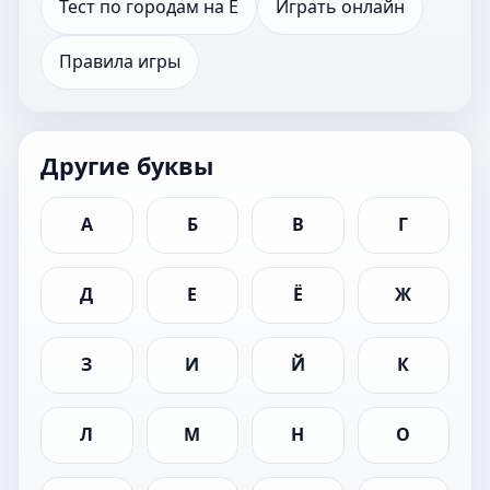
Тест по городам на Е
Играть онлайн
Правила игры
Другие буквы
А
Б
В
Г
Д
Е
Ё
Ж
З
И
Й
К
Л
М
Н
О