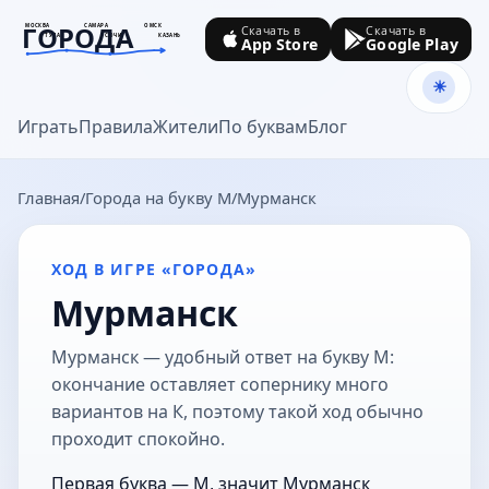
ГОРОДА
МОСКВА
САМАРА
ОМСК
Скачать в
Скачать в
ТУЛА
СОЧИ
КАЗАНЬ
App Store
Google Play
goroda-na.ru
Играть
Правила
Жители
По буквам
Блог
Главная
Города на букву М
Мурманск
ХОД В ИГРЕ «ГОРОДА»
Мурманск
Мурманск — удобный ответ на букву М:
окончание оставляет сопернику много
вариантов на К, поэтому такой ход обычно
проходит спокойно.
Первая буква — М, значит Мурманск