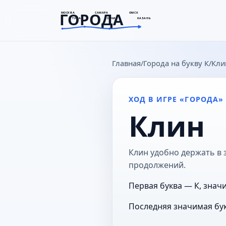
ГОРОДА
МОСКВА
САМАРА
ОМСК
ТУЛА
СОЧИ
КАЗАНЬ
goroda-na.ru
Главная
Города на букву К
Кли
ХОД В ИГРЕ «ГОРОДА»
Клин
Клин удобно держать в з
продолжений.
Первая буква — К, значи
Последняя значимая бук