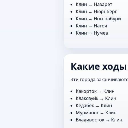
Клин →
Назарет
Клин →
Нюрнберг
Клин →
Нонтхабури
Клин →
Нагоя
Клин →
Нумеа
Какие ходы
Эти города заканчиваютс
Какорток
→ Клин
Клаксвуйк
→ Клин
Кедабек
→ Клин
Мурманск
→ Клин
Владивосток
→ Клин