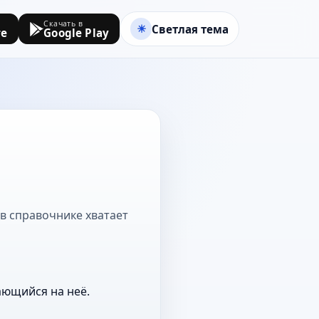
Скачать в
Светлая тема
re
Google Play
 в справочнике хватает
ающийся на неё.