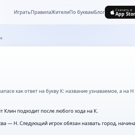
Скачать в
Играть
Правила
Жители
По буквам
Блог
App Sto
н
апасе как ответ на букву К: название узнаваемое, а на Н
т Клин подходит после любого хода на К.
ва — Н. Следующий игрок обязан назвать город, начин