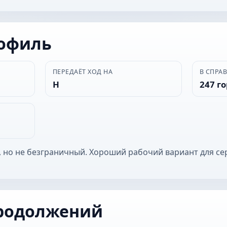
рофиль
ПЕРЕДАЁТ ХОД НА
В СПРА
Н
247 г
 но не безграничный. Хороший рабочий вариант для се
родолжений