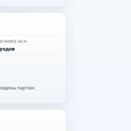
ВОЧНИКЕ НА Н
ородов
редины партии.