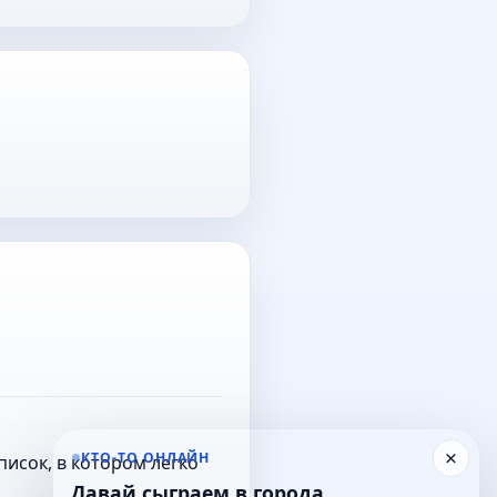
×
КТО-ТО ОНЛАЙН
исок, в котором легко
Давай сыграем в города