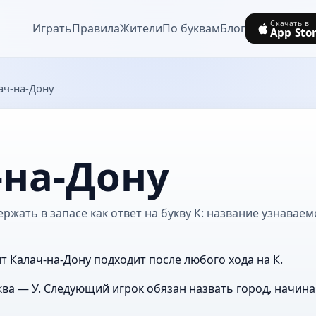
Скачать в
Играть
Правила
Жители
По буквам
Блог
App Sto
ач-на-Дону
-на-Дону
ржать в запасе как ответ на букву К: название узнаваем
т Калач-на-Дону подходит после любого хода на К.
ва — У. Следующий игрок обязан назвать город, начин