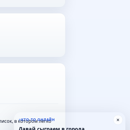
×
КТО-ТО ОНЛАЙН
исок, в котором легко
Давай сыграем в города