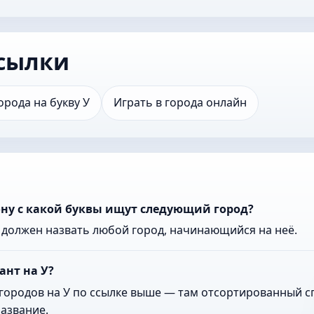
сылки
орода на букву У
Играть в города онлайн
ону с какой буквы ищут следующий город?
к должен назвать любой город, начинающийся на неё.
ант на У?
городов на У по ссылке выше — там отсортированный сп
азвание.