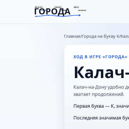
ГОРОДА
МОСКВА
САМАРА
ОМСК
ТУЛА
СОЧИ
КАЗАНЬ
goroda-na.ru
Главная
Города на букву К
Кал
ХОД В ИГРЕ «ГОРОДА»
Калач
Калач-на-Дону удобно де
хватает продолжений.
Первая буква — К, значи
Последняя значимая бук