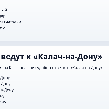
стай
дар
ратчатхани
гом
 ведут к «Калач-на-Дону»
я на К — после них удобно ответить «Калач-на-Дону»:
-Дону
-Дону
на-Дону
ну
ону