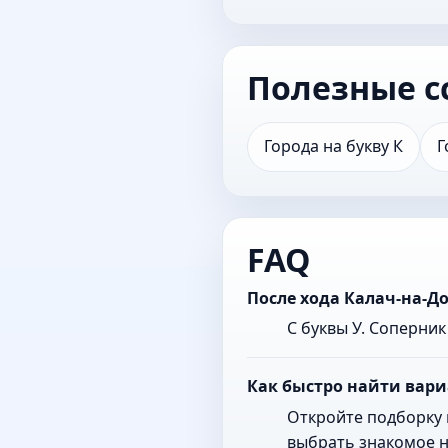
Полезные с
Города на букву К
Г
FAQ
После хода Калач-на-Д
С буквы У. Соперни
Как быстро найти вари
Откройте подборку 
выбрать знакомое н