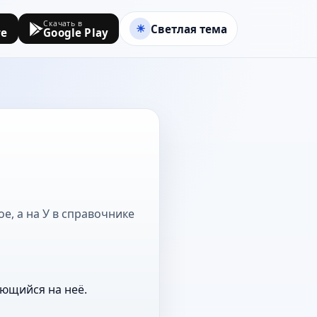
Скачать в
Светлая тема
re
Google Play
ое, а на У в справочнике
ающийся на неё.