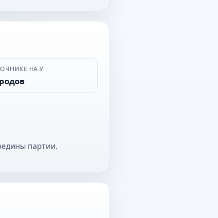
ВОЧНИКЕ НА У
ородов
редины партии.