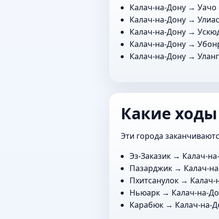
Калач-на-Дону →
Уачо
Калач-на-Дону →
Улиа
Калач-на-Дону →
Ускю
Калач-на-Дону →
Убон
Калач-на-Дону →
Улан
Какие ходы
Эти города заканчиваютс
Эз-Заказик
→ Калач-на
Пазарджик
→ Калач-на
Пхитсанулок
→ Калач-
Ньюарк
→ Калач-на-До
Карабюк
→ Калач-на-Д