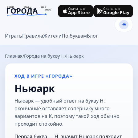
ГОРОДА
МОСКВА
САМАРА
ОМСК
Скачать в
Скачать в
ТУЛА
СОЧИ
КАЗАНЬ
App Store
Google Play
goroda-na.ru
Играть
Правила
Жители
По буквам
Блог
Главная
Города на букву Н
Ньюарк
ХОД В ИГРЕ «ГОРОДА»
Ньюарк
Ньюарк — удобный ответ на букву Н:
окончание оставляет сопернику много
вариантов на К, поэтому такой ход обычно
проходит спокойно.
Первая буква — Н, значит Ньюарк подходит