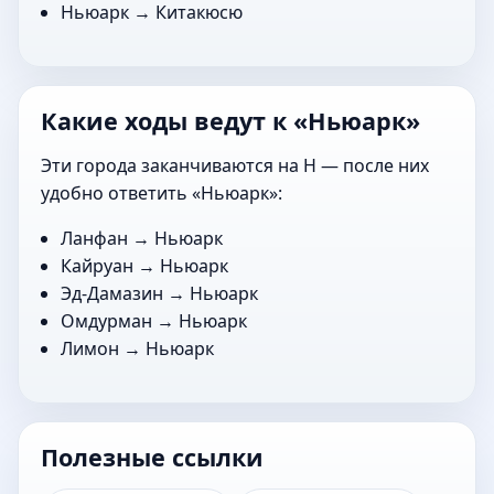
Ньюарк →
Китакюсю
Какие ходы ведут к «Ньюарк»
Эти города заканчиваются на Н — после них
удобно ответить «Ньюарк»:
Ланфан
→ Ньюарк
Кайруан
→ Ньюарк
Эд-Дамазин
→ Ньюарк
Омдурман
→ Ньюарк
Лимон
→ Ньюарк
Полезные ссылки