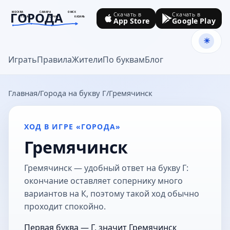
ГОРОДА
МОСКВА
САМАРА
ОМСК
Скачать в
Скачать в
ТУЛА
СОЧИ
КАЗАНЬ
App Store
Google Play
goroda-na.ru
Играть
Правила
Жители
По буквам
Блог
Главная
Города на букву Г
Гремячинск
ХОД В ИГРЕ «ГОРОДА»
Гремячинск
Гремячинск — удобный ответ на букву Г:
окончание оставляет сопернику много
вариантов на К, поэтому такой ход обычно
проходит спокойно.
Первая буква — Г, значит Гремячинск