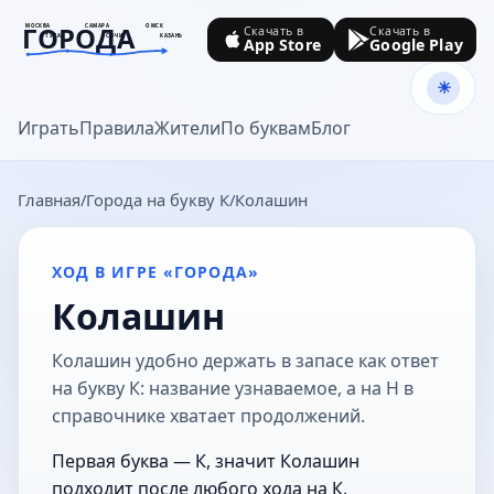
ГОРОДА
МОСКВА
САМАРА
ОМСК
Скачать в
Скачать в
ТУЛА
СОЧИ
КАЗАНЬ
App Store
Google Play
goroda-na.ru
Играть
Правила
Жители
По буквам
Блог
Главная
Города на букву К
Колашин
ХОД В ИГРЕ «ГОРОДА»
Колашин
Колашин удобно держать в запасе как ответ
на букву К: название узнаваемое, а на Н в
справочнике хватает продолжений.
Первая буква — К, значит Колашин
подходит после любого хода на К.