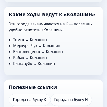
Какие ходы ведут к «Колашин»
Эти города заканчиваются на К — после них
удобно ответить «Колашин»:
Томск
→ Колашин
Меркуря-Чук
→ Колашин
Благовещенск
→ Колашин
Рабак
→ Колашин
Клаксвуйк
→ Колашин
Полезные ссылки
Города на букву К
Города на букву Н