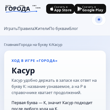
ГОРОДА
МОСКВА
САМАРА
ОМСК
Скачать в
Скачать в
ТУЛА
СОЧИ
КАЗАНЬ
App Store
Google Play
goroda-na.ru
Играть
Правила
Жители
По буквам
Блог
Главная
Города на букву К
Касур
ХОД В ИГРЕ «ГОРОДА»
Касур
Касур удобно держать в запасе как ответ на
букву К: название узнаваемое, а на Р в
справочнике хватает продолжений.
Первая буква — К, значит Касур подходит
после любого хода на К.