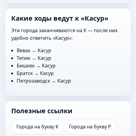
Какие ходы ведут к «Касур»
Эти города заканчиваются на К — после них
удобно ответить «Касур»:
Вевак
→ Касур
Тепик
→ Касур
Бишкек
→ Касур
Братск
→ Касур
Петрозаводск
→ Касур
Полезные ссылки
Города на букву К
Города на букву Р