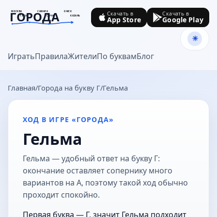
ГОРОДА
МОСКВА
САМАРА
ОМСК
Скачать в
Скачать в
ТУЛА
СОЧИ
КАЗАНЬ
App Store
Google Play
goroda-na.ru
Играть
Правила
Жители
По буквам
Блог
Главная
Города на букву Г
Гельма
ХОД В ИГРЕ «ГОРОДА»
Гельма
Гельма — удобный ответ на букву Г:
окончание оставляет сопернику много
вариантов на А, поэтому такой ход обычно
проходит спокойно.
Первая буква — Г, значит Гельма подходит