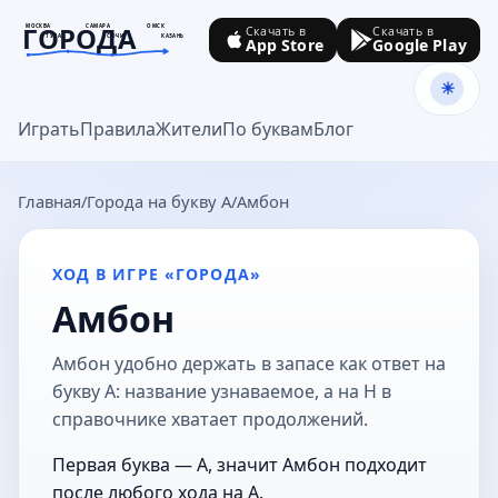
ГОРОДА
МОСКВА
САМАРА
ОМСК
Скачать в
Скачать в
ТУЛА
СОЧИ
КАЗАНЬ
App Store
Google Play
goroda-na.ru
Играть
Правила
Жители
По буквам
Блог
Главная
Города на букву А
Амбон
ХОД В ИГРЕ «ГОРОДА»
Амбон
Амбон удобно держать в запасе как ответ на
букву А: название узнаваемое, а на Н в
справочнике хватает продолжений.
Первая буква — А, значит Амбон подходит
после любого хода на А.