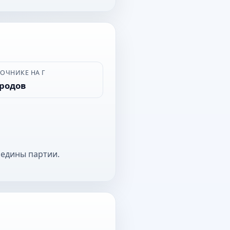
ВОЧНИКЕ НА Г
ородов
редины партии.