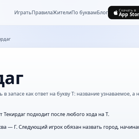
Скачать в
Играть
Правила
Жители
По буквам
Блог
App Sto
ирдаг
даг
 в запасе как ответ на букву Т: название узнаваемое, а 
т Текирдаг подходит после любого хода на Т.
ва — Г. Следующий игрок обязан назвать город, начина