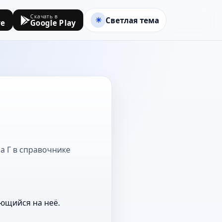
Скачать в
Светлая тема
re
Google Play
на Г в справочнике
ющийся на неё.