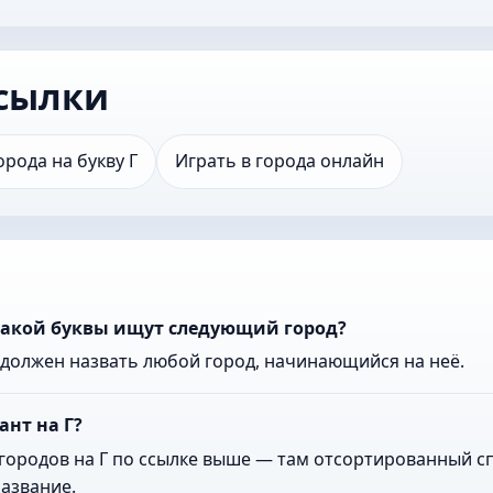
сылки
орода на букву Г
Играть в города онлайн
 какой буквы ищут следующий город?
к должен назвать любой город, начинающийся на неё.
ант на Г?
городов на Г по ссылке выше — там отсортированный сп
азвание.