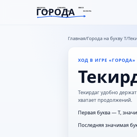
ГОРОДА
МОСКВА
САМАРА
ОМСК
ТУЛА
СОЧИ
КАЗАНЬ
goroda-na.ru
Главная
Города на букву Т
Тек
ХОД В ИГРЕ «ГОРОДА»
Текир
Текирдаг удобно держать
хватает продолжений.
Первая буква — Т, значи
Последняя значимая бук