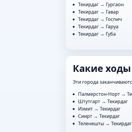
Текирдаг →
Гургаон
Текирдаг →
Гавар
Текирдаг →
Госпич
Текирдаг →
Гаруа
Текирдаг →
Губа
Какие ходы
Эти города заканчиваютс
Палмерстон-Норт
→ Те
Штутгарт
→ Текирдаг
Измит
→ Текирдаг
Сиирт
→ Текирдаг
Теленешты
→ Текирдаг