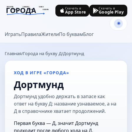
ГОРОДА
МОСКВА
САМАРА
ОМСК
Скачать в
Скачать в
ТУЛА
СОЧИ
КАЗАНЬ
App Store
Google Play
goroda-na.ru
Играть
Правила
Жители
По буквам
Блог
Главная
Города на букву Д
Дортмунд
ХОД В ИГРЕ «ГОРОДА»
Дортмунд
Дортмунд удобно держать в запасе как
ответ на букву Д: название узнаваемое, а на
Д в справочнике хватает продолжений.
Первая буква — Д, значит Дортмунд
подходит после любого хода на Д.