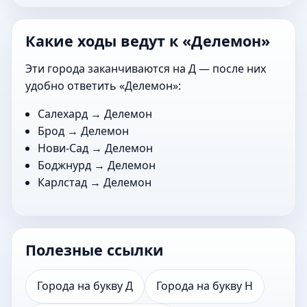
Какие ходы ведут к «Делемон»
Эти города заканчиваются на Д — после них
удобно ответить «Делемон»:
Салехард
→ Делемон
Брод
→ Делемон
Нови-Сад
→ Делемон
Боджнурд
→ Делемон
Карлстад
→ Делемон
Полезные ссылки
Города на букву Д
Города на букву Н