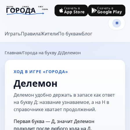
ГОРОДА
МОСКВА
САМАРА
ОМСК
Скачать в
Скачать в
ТУЛА
СОЧИ
КАЗАНЬ
App Store
Google Play
goroda-na.ru
Играть
Правила
Жители
По буквам
Блог
Главная
Города на букву Д
Делемон
ХОД В ИГРЕ «ГОРОДА»
Делемон
Делемон удобно держать в запасе как ответ
на букву Д: название узнаваемое, а на Н в
справочнике хватает продолжений.
Первая буква — Д, значит Делемон
подходит после любого хода на Д.