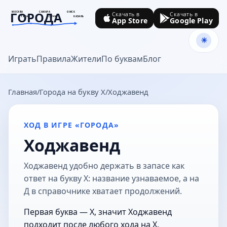
ГОРОДА
МОСКВА
САМАРА
ОМСК
Скачать в
Скачать в
ТУЛА
СОЧИ
КАЗАНЬ
App Store
Google Play
goroda-na.ru
Играть
Правила
Жители
По буквам
Блог
Главная
Города на букву Х
Ходжавенд
ХОД В ИГРЕ «ГОРОДА»
Ходжавенд
Ходжавенд удобно держать в запасе как
ответ на букву Х: название узнаваемое, а на
Д в справочнике хватает продолжений.
Первая буква — Х, значит Ходжавенд
подходит после любого хода на Х.