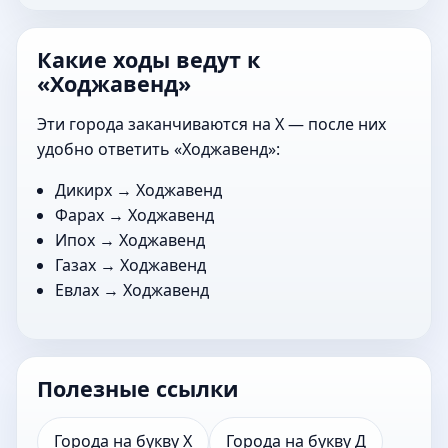
Какие ходы ведут к
«Ходжавенд»
Эти города заканчиваются на Х — после них
удобно ответить «Ходжавенд»:
Дикирх
→ Ходжавенд
Фарах
→ Ходжавенд
Ипох
→ Ходжавенд
Газах
→ Ходжавенд
Евлах
→ Ходжавенд
Полезные ссылки
Города на букву Х
Города на букву Д