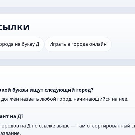
сылки
орода на букву Д
Играть в города онлайн
какой буквы ищут следующий город?
к должен назвать любой город, начинающийся на неё.
ант на Д?
городов на Д по ссылке выше — там отсортированный сп
азвание.