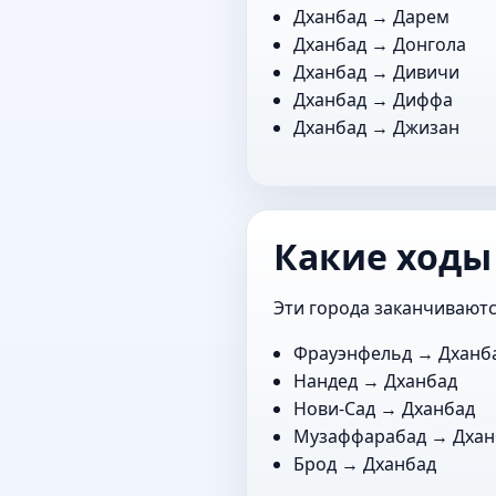
Дханбад →
Дарем
Дханбад →
Донгола
Дханбад →
Дивичи
Дханбад →
Диффа
Дханбад →
Джизан
Какие ходы
Эти города заканчиваютс
Фрауэнфельд
→ Дханб
Нандед
→ Дханбад
Нови-Сад
→ Дханбад
Музаффарабад
→ Дхан
Брод
→ Дханбад