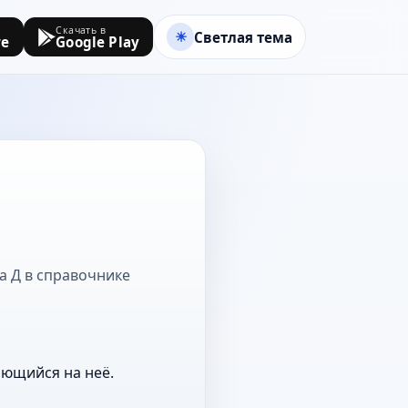
Скачать в
Светлая тема
re
Google Play
на Д в справочнике
ающийся на неё.