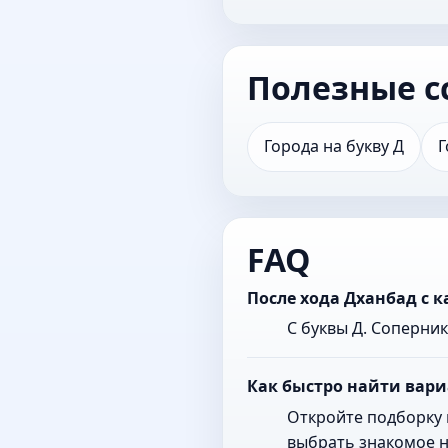
Полезные с
Города на букву Д
Г
FAQ
После хода Дханбад с 
С буквы Д. Соперни
Как быстро найти вари
Откройте подборку 
выбрать знакомое н