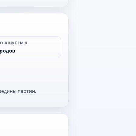
ВОЧНИКЕ НА Д
ородов
редины партии.