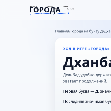
ГОРОДА
МОСКВА
САМАРА
ОМСК
ТУЛА
СОЧИ
КАЗАНЬ
goroda-na.ru
Главная
Города на букву Д
Дха
ХОД В ИГРЕ «ГОРОДА»
Дханб
Дханбад удобно держать 
хватает продолжений.
Первая буква — Д, знач
Последняя значимая бук