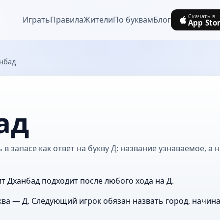
Скачать в
Играть
Правила
Жители
По буквам
Блог
App Sto
нбад
ад
в запасе как ответ на букву Д: название узнаваемое, а 
ит Дханбад подходит после любого хода на Д.
ва — Д. Следующий игрок обязан назвать город, начин