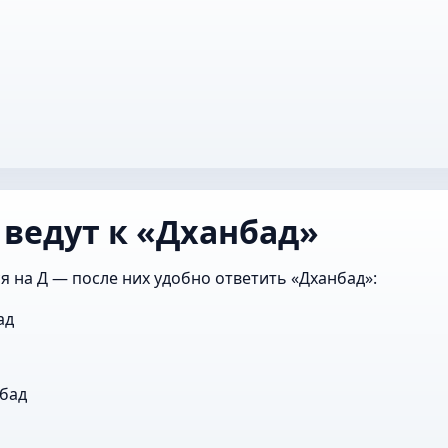
 ведут к «Дханбад»
я на Д — после них удобно ответить «Дханбад»:
ад
бад