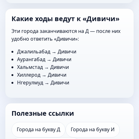
Какие ходы ведут к «Дивичи»
Эти города заканчиваются на Д — после них
удобно ответить «Дивичи»:
Джалильабад
→ Дивичи
Аурангабад
→ Дивичи
Хальмстад
→ Дивичи
Хиллерод
→ Дивичи
Нгерулмуд
→ Дивичи
Полезные ссылки
Города на букву Д
Города на букву И