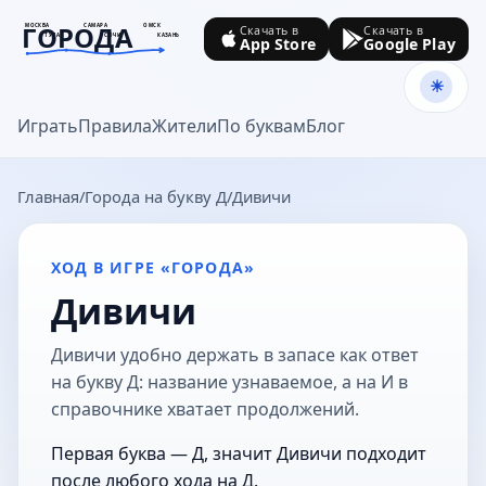
ГОРОДА
МОСКВА
САМАРА
ОМСК
Скачать в
Скачать в
ТУЛА
СОЧИ
КАЗАНЬ
App Store
Google Play
goroda-na.ru
Играть
Правила
Жители
По буквам
Блог
Главная
Города на букву Д
Дивичи
ХОД В ИГРЕ «ГОРОДА»
Дивичи
Дивичи удобно держать в запасе как ответ
на букву Д: название узнаваемое, а на И в
справочнике хватает продолжений.
Первая буква — Д, значит Дивичи подходит
после любого хода на Д.