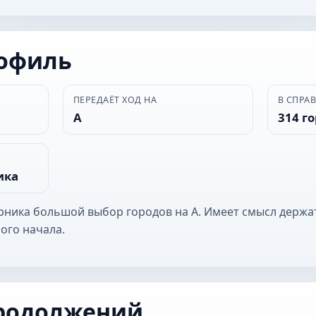
рофиль
ПЕРЕДАЁТ ХОД НА
В СПРА
А
314 г
ика
ерника большой выбор городов на А. Имеет смысл держа
ого начала.
родолжений