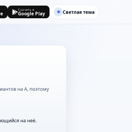
Скачать в
Светлая тема
re
Google Play
иантов на А, поэтому
ающийся на неё.