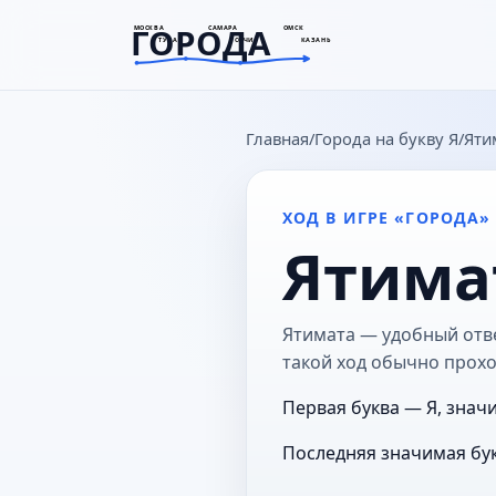
ГОРОДА
МОСКВА
САМАРА
ОМСК
ТУЛА
СОЧИ
КАЗАНЬ
goroda-na.ru
Главная
Города на букву Я
Яти
ХОД В ИГРЕ «ГОРОДА»
Ятима
Ятимата — удобный отве
такой ход обычно прохо
Первая буква — Я, значи
Последняя значимая бук