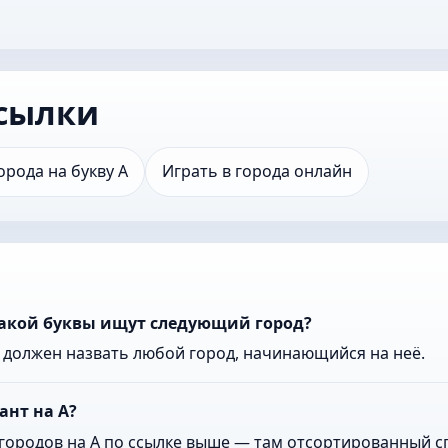
сылки
орода на букву А
Играть в города онлайн
какой буквы ищут следующий город?
к должен назвать любой город, начинающийся на неё.
ант на А?
городов на А по ссылке выше — там отсортированный сп