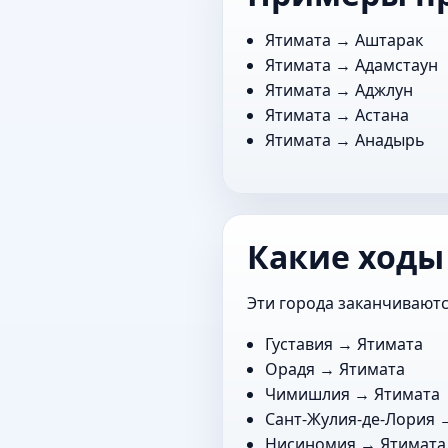
Ятимата →
Аштарак
Ятимата →
Адамстаун
Ятимата →
Аджлун
Ятимата →
Астана
Ятимата →
Анадырь
Какие ходы
Эти города заканчиваютс
Густавия
→ Ятимата
Орадя
→ Ятимата
Чимишлия
→ Ятимата
Сант-Жулия-де-Лория
→
Нисиномия
→ Ятимата