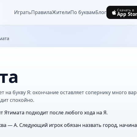
Скачать в
Играть
Правила
Жители
По буквам
Блог
App Sto
мата
та
т на букву Я: окончание оставляет сопернику много вар
дит спокойно.
т Ятимата подходит после любого хода на Я.
ва — А. Следующий игрок обязан назвать город, начин