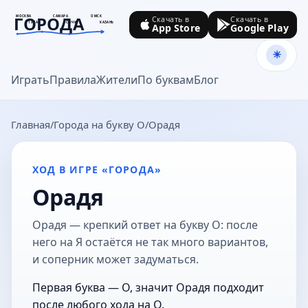
ГОРОДА
МОСКВА
САМАРА
ОМСК
Скачать в
Скачать в
ТУЛА
СОЧИ
КАЗАНЬ
App Store
Google Play
goroda-na.ru
Играть
Правила
Жители
По буквам
Блог
Главная
Города на букву О
Орадя
ХОД В ИГРЕ «ГОРОДА»
Орадя
Орадя — крепкий ответ на букву О: после
него на Я остаётся не так много вариантов,
и соперник может задуматься.
Первая буква — О, значит Орадя подходит
после любого хода на О.