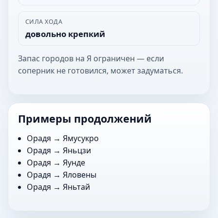
СИЛА ХОДА
довольно крепкий
Запас городов на Я ограничен — если
соперник не готовился, может задуматься.
Примеры продолжений
Орадя →
Ямусукро
Орадя →
Яньцзи
Орадя →
Яунде
Орадя →
Яловены
Орадя →
Яньтай