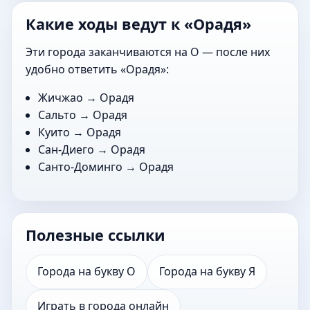
Какие ходы ведут к «Орадя»
Эти города заканчиваются на О — после них
удобно ответить «Орадя»:
Жичжао
→ Орадя
Сальто
→ Орадя
Куито
→ Орадя
Сан-Диего
→ Орадя
Санто-Доминго
→ Орадя
Полезные ссылки
Города на букву О
Города на букву Я
Играть в города онлайн