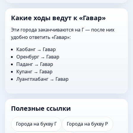
Какие ходы ведут к «Гавар»
Эти города заканчиваются на Г — после них
удобно ответить «Гавар»:
Каобанг
→ Гавар
Оренбург
→ Гавар
Паданг
→ Гавар
Купанг
→ Гавар
Луангпхабанг
→ Гавар
Полезные ссылки
Города на букву Г
Города на букву Р