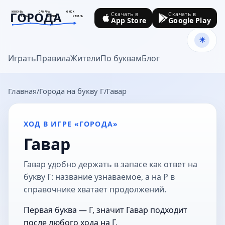
ГОРОДА
МОСКВА
САМАРА
ОМСК
Скачать в
Скачать в
ТУЛА
СОЧИ
КАЗАНЬ
App Store
Google Play
goroda-na.ru
Играть
Правила
Жители
По буквам
Блог
Главная
Города на букву Г
Гавар
ХОД В ИГРЕ «ГОРОДА»
Гавар
Гавар удобно держать в запасе как ответ на
букву Г: название узнаваемое, а на Р в
справочнике хватает продолжений.
Первая буква — Г, значит Гавар подходит
после любого хода на Г.