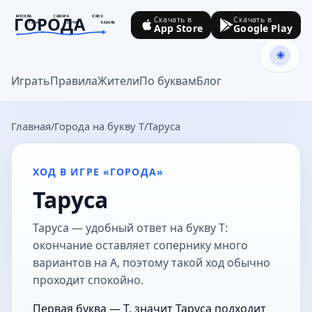
ГОРОДА
МОСКВА
САМАРА
ОМСК
Скачать в
Скачать в
ТУЛА
СОЧИ
КАЗАНЬ
App Store
Google Play
goroda-na.ru
Играть
Правила
Жители
По буквам
Блог
Главная
Города на букву Т
Таруса
ХОД В ИГРЕ «ГОРОДА»
Таруса
Таруса — удобный ответ на букву Т:
окончание оставляет сопернику много
вариантов на А, поэтому такой ход обычно
проходит спокойно.
Первая буква — Т, значит Таруса подходит