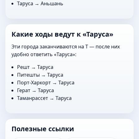
Таруса →
Аньшань
Какие ходы ведут к «Таруса»
Эти города заканчиваются на Т — после них
удобно ответить «Таруса»:
Решт
→ Таруса
Питешты
→ Таруса
Порт-Харкорт
→ Таруса
Герат
→ Таруса
Таманрассет
→ Таруса
Полезные ссылки