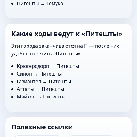
Питешты →
Темуко
Какие ходы ведут к «Питешты»
Эти города заканчиваются на П — после них
удобно ответить «Питешты»:
Крюгерсдорп
→ Питешты
Синоп
→ Питешты
Газиантеп
→ Питешты
Аттапы
→ Питешты
Майкоп
→ Питешты
Полезные ссылки