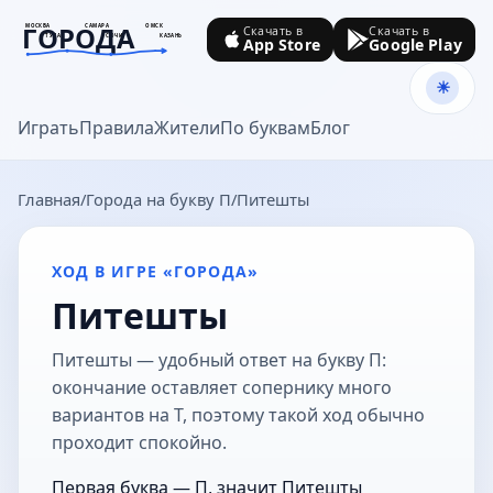
ГОРОДА
МОСКВА
САМАРА
ОМСК
Скачать в
Скачать в
ТУЛА
СОЧИ
КАЗАНЬ
App Store
Google Play
goroda-na.ru
Играть
Правила
Жители
По буквам
Блог
Главная
Города на букву П
Питешты
ХОД В ИГРЕ «ГОРОДА»
Питешты
Питешты — удобный ответ на букву П:
окончание оставляет сопернику много
вариантов на Т, поэтому такой ход обычно
проходит спокойно.
Первая буква — П, значит Питешты