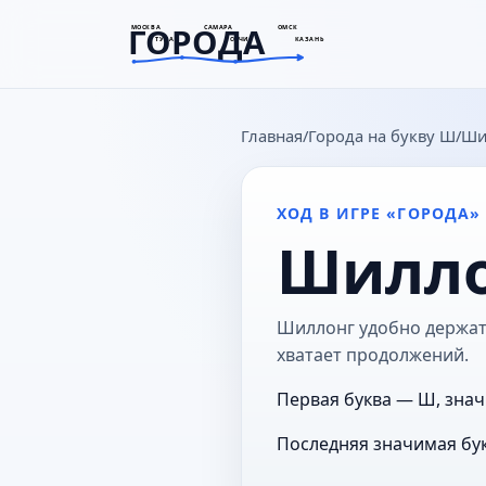
ГОРОДА
МОСКВА
САМАРА
ОМСК
ТУЛА
СОЧИ
КАЗАНЬ
goroda-na.ru
Главная
Города на букву Ш
Ши
ХОД В ИГРЕ «ГОРОДА»
Шилл
Шиллонг удобно держать 
хватает продолжений.
Первая буква — Ш, знач
Последняя значимая бук