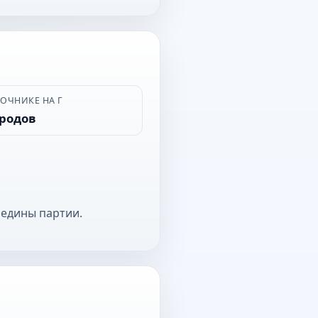
ВОЧНИКЕ НА Г
ородов
редины партии.