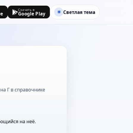
Скачать в
Светлая тема
re
Google Play
 на Г в справочнике
ющийся на неё.