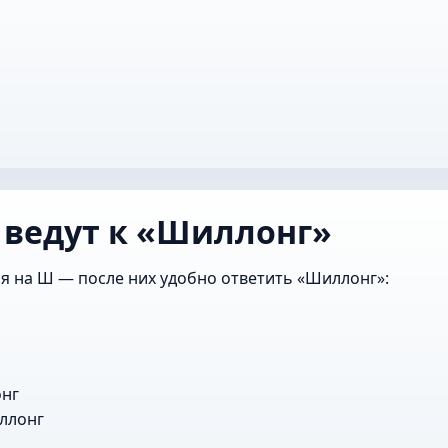
 ведут к «Шиллонг»
я на Ш — после них удобно ответить «Шиллонг»:
нг
ллонг