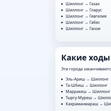
Шиллонг →
Газах
Шиллонг →
Гларус
Шиллонг →
Гевгелия
Шиллонг →
Габес
Шиллонг →
Ганзи
Какие ходы
Эти города заканчиваютс
Эль-Ариш
→ Шиллонг
Та-Шбиш
→ Шиллонг
Марракеш
→ Шиллонг
Тыргу-Муреш
→ Шилло
Кахраманмараш
→ Ши