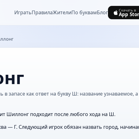
Скачать в
Играть
Правила
Жители
По буквам
Блог
App Sto
ллонг
онг
в запасе как ответ на букву Ш: название узнаваемое, а
ит Шиллонг подходит после любого хода на Ш.
ва — Г. Следующий игрок обязан назвать город, начина