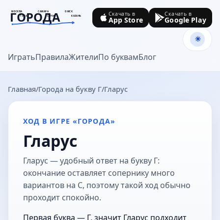
ГОРОДА
МОСКВА
САМАРА
ОМСК
Скачать в
Скачать в
ТУЛА
СОЧИ
КАЗАНЬ
App Store
Google Play
goroda-na.ru
Играть
Правила
Жители
По буквам
Блог
Главная
Города на букву Г
Гларус
ХОД В ИГРЕ «ГОРОДА»
Гларус
Гларус — удобный ответ на букву Г:
окончание оставляет сопернику много
вариантов на С, поэтому такой ход обычно
проходит спокойно.
Первая буква — Г, значит Гларус подходит