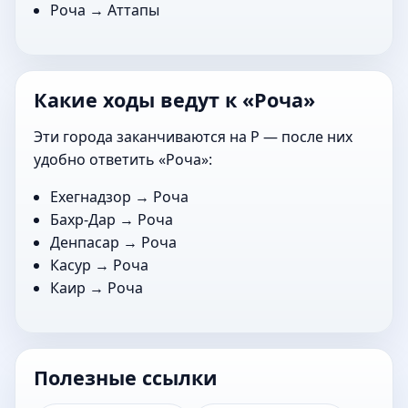
Роча →
Аттапы
Какие ходы ведут к «Роча»
Эти города заканчиваются на Р — после них
удобно ответить «Роча»:
Ехегнадзор
→ Роча
Бахр-Дар
→ Роча
Денпасар
→ Роча
Касур
→ Роча
Каир
→ Роча
Полезные ссылки