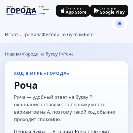
ГОРОДА
МОСКВА
САМАРА
ОМСК
Скачать в
Скачать в
ТУЛА
СОЧИ
КАЗАНЬ
App Store
Google Play
goroda-na.ru
Играть
Правила
Жители
По буквам
Блог
Главная
Города на букву Р
Роча
ХОД В ИГРЕ «ГОРОДА»
Роча
Роча — удобный ответ на букву Р:
окончание оставляет сопернику много
вариантов на А, поэтому такой ход обычно
проходит спокойно.
Первая буква — Р, значит Роча подходит