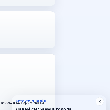
×
КТО-ТО ОНЛАЙН
исок, в котором легко
Давай сыграем в города