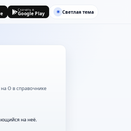
Скачать в
Светлая тема
re
Google Play
а на О в справочнике
ающийся на неё.