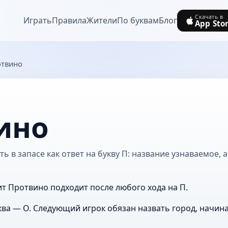
Скачать в
Играть
Правила
Жители
По буквам
Блог
App Sto
твино
ино
 в запасе как ответ на букву П: название узнаваемое, 
ит Протвино подходит после любого хода на П.
ва — О. Следующий игрок обязан назвать город, начин