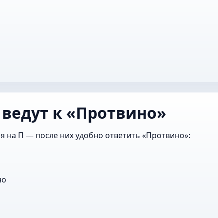
 ведут к «Протвино»
я на П — после них удобно ответить «Протвино»:
но
о