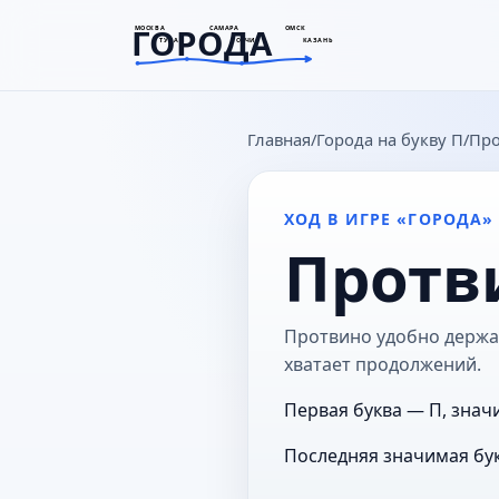
ГОРОДА
МОСКВА
САМАРА
ОМСК
ТУЛА
СОЧИ
КАЗАНЬ
goroda-na.ru
Главная
Города на букву П
Про
ХОД В ИГРЕ «ГОРОДА»
Протв
Протвино удобно держать
хватает продолжений.
Первая буква — П, знач
Последняя значимая бук