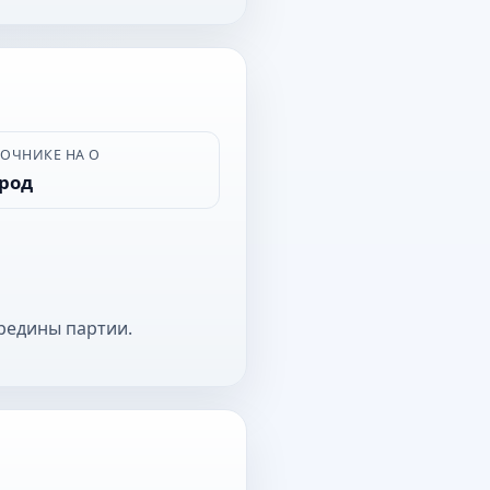
ВОЧНИКЕ НА О
ород
редины партии.