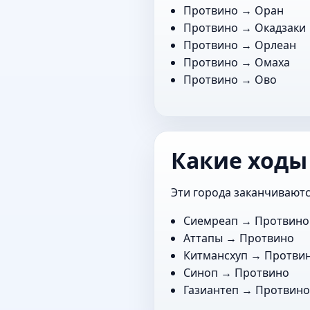
Протвино →
Оран
Протвино →
Окадзаки
Протвино →
Орлеан
Протвино →
Омаха
Протвино →
Ово
Какие ходы
Эти города заканчиваютс
Сиемреап
→ Протвино
Аттапы
→ Протвино
Китмансхуп
→ Протви
Синоп
→ Протвино
Газиантеп
→ Протвин