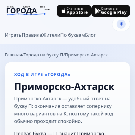
ГОРОДА
МОСКВА
САМАРА
ОМСК
Скачать в
Скачать в
ТУЛА
СОЧИ
КАЗАНЬ
App Store
Google Play
goroda-na.ru
Играть
Правила
Жители
По буквам
Блог
Главная
Города на букву П
Приморско-Ахтарск
ХОД В ИГРЕ «ГОРОДА»
Приморско-Ахтарск
Приморско-Ахтарск — удобный ответ на
букву П: окончание оставляет сопернику
много вариантов на К, поэтому такой ход
обычно проходит спокойно.
Первая буква — П, значит Приморско-